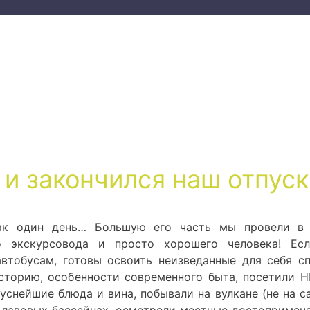
 и закончился наш отпуск
ак один день… Большую его часть мы провели в 
ого экскурсовода и просто хорошего человека! Ес
втобусам, готовы освоить неизведанные для себя с
историю, особенности современного быта, посетили
уснейшие блюда и вина, побывали на вулкане (не на с
 лавовых бассейнах, осмотрели местные достопримеча