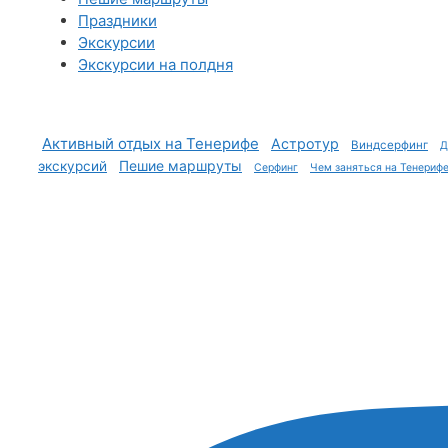
Праздники
Экскурсии
Экскурсии на полдня
Активный отдых на Тенерифе
Астротур
Виндсерфинг
Д
Пешие маршруты
экскурсий
Серфинг
Чем заняться на Тенериф