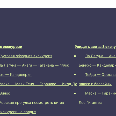
е экскурсии
Увидеть все за 3 экск
Круговая обзорная экскурсия
Ла Лагуна — Ана
Ла Лагуна — Анага — Таганана — пляж
Бенихо — Канделяр
ихо — Канделярия
Тейде — Оротава
Маска — Маяк Тено — Гарачико — Икод Де
пляжи и бассейны
Винос
Маска — Гарачи
Морская прогулка посмотреть китов
Лос Гигантес
Экскурсии на полдня