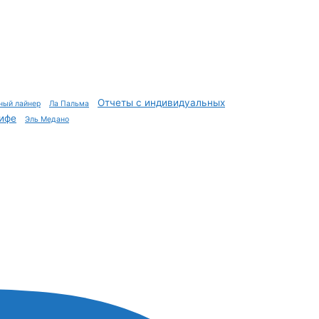
Отчеты с индивидуальных
ный лайнер
Ла Пальма
ифе
Эль Медано