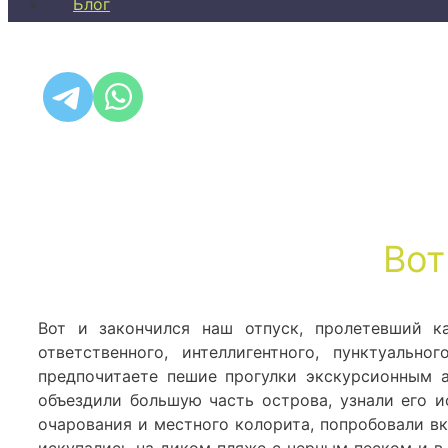
Блог
Вот
Вот и закончился наш отпуск, пролетевший к
ответственного, интеллигентного, пунктуальн
предпочитаете пешие прогулки экскурсионным а
объездили большую часть острова, узнали его 
очарования и местного колорита, попробовали вк
искупались на диком пляже с черным песком и в