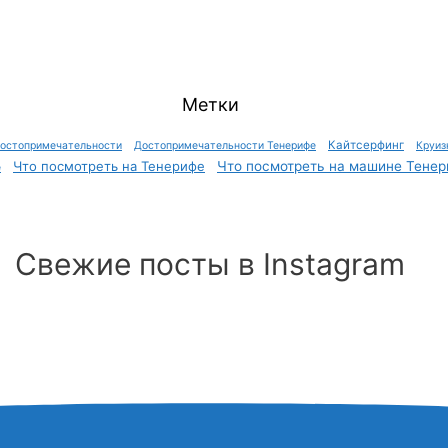
Метки
Кайтсерфинг
остопримечательности
Достопримечательности Тенерифе
Круиз
Что посмотреть на Тенерифе
Что посмотреть на машине Тенер
е
Свежие посты в Instagram