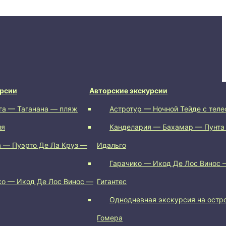
урсии
Авторские экскурсии
га — Таганана — пляж
Астротур — Ночной Тейде с тел
ия
Канделария — Бахамар — Пунта
 — Пуэрто Де Ла Круз —
Идальго
Гарачико — Икод Де Лос Винос 
ко — Икод Де Лос Винос —
Гигантес
Однодневная экскурсия на остр
Гомера