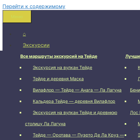
Перейти к содержимому
Меню
⌂
Экскурсии
Пешие маршруты
Все маршруты экскурсий на Тейде
Лучши
Экскурсия на вулкан Тейде
Вулкан Чиньеро (Chinyero)
Тейде и деревня Маска
Cruz del Carmen
Вилафлор — Тейде — Анага — Ла Лагуна
Вокруг вулкана Trevejo
Бен
Кальдера Тейде — деревня Вилафлор
Arenas Negras
Экскурсия на вулкан Тейде и древнюю
Roque De Taborno
Лос 
столицу Ла Лагуна
Chamorga — Roque Bermejo
Тейде — Оротава — Пуэрто Де Ла Круз —
Chinamada, Anaga