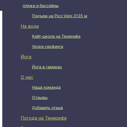
пляжи и бассейны
Подъем на Pico del Teide 3715 м
Подъем на Pico Viejo 3135 м
На воде
Кайт-школа на Тенерифе
Уроки серфинга
Йога
Йога в гамаках
О нас
Наша команда
Отзывы
Добавить отзыв
Погода на Тенерифе