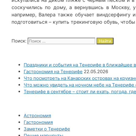
соскучились по дому, а вернувшись в Москву, 
например, Валера также обучает виндсерфингу и
подготовиться – купить трекинговую обувь, чтоб
Поиск:
Праздники и события на Тенерифе в ближайшее в
Гастрономия на Тенерифе
22.05.2026
Что посмотреть на Канарских островах на круиз
Что можно увидеть на ночном небе на Тенерифе 
Тенерифе в сентябре – стоит ли ехать, погода, гд
Астрономия
Гастрономия
Заметки о Тенерифе
Пешие маршруты