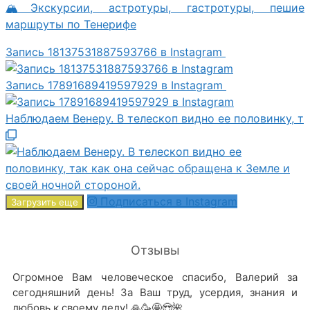
🏔Экскурсии, астротуры, гастротуры, пешие
маршруты по Тенерифе
Запись 18137531887593766 в Instagram
Запись 17891689419597929 в Instagram
Наблюдаем Венеру. В телескоп видно ее половинку, т
Подписаться в Instagram
Загрузить еще
Отзывы
Огромное Вам человеческое спасибо, Валерий за
сегодняшний день! За Ваш труд, усердия, знания и
любовь к своему делу! 🙏🥳🤩😍🌺