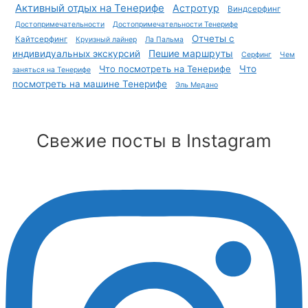
Активный отдых на Тенерифе
Астротур
Виндсерфинг
Достопримечательности
Достопримечательности Тенерифе
Отчеты с
Кайтсерфинг
Круизный лайнер
Ла Пальма
Пешие маршруты
индивидуальных экскурсий
Серфинг
Чем
Что посмотреть на Тенерифе
Что
заняться на Тенерифе
посмотреть на машине Тенерифе
Эль Медано
Свежие посты в Instagram