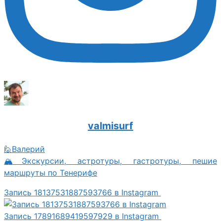
valmisurf
🙋Валерий
🏔Экскурсии, астротуры, гастротуры, пешие
маршруты по Тенерифе
Запись 18137531887593766 в Instagram
Запись 17891689419597929 в Instagram