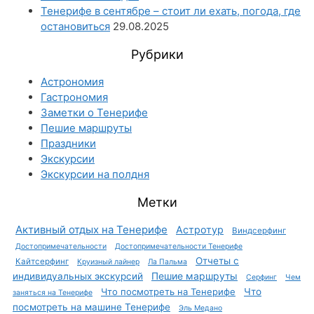
Тенерифе в сентябре – стоит ли ехать, погода, где
остановиться
29.08.2025
Рубрики
Астрономия
Гастрономия
Заметки о Тенерифе
Пешие маршруты
Праздники
Экскурсии
Экскурсии на полдня
Метки
Активный отдых на Тенерифе
Астротур
Виндсерфинг
Достопримечательности
Достопримечательности Тенерифе
Отчеты с
Кайтсерфинг
Круизный лайнер
Ла Пальма
Пешие маршруты
индивидуальных экскурсий
Серфинг
Чем
Что посмотреть на Тенерифе
Что
заняться на Тенерифе
посмотреть на машине Тенерифе
Эль Медано