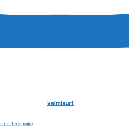
valmisurf
ы по Тенерифе