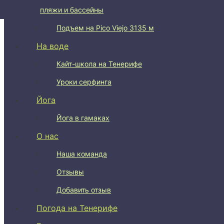
пляжи и бассейны
Подъем на Pico del Teide 3715 м
Подъем на Pico Viejo 3135 м
На воде
Кайт-школа на Тенерифе
Уроки серфинга
Йога
Йога в гамаках
О нас
Наша команда
Отзывы
Добавить отзыв
Погода на Тенерифе