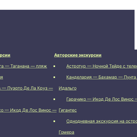
урсии
Авторские экскурсии
га — Таганана — пляж
Астротур — Ночной Тейде с тел
ия
Канделария — Бахамар — Пунта
 — Пуэрто Де Ла Круз —
Идальго
Гарачико — Икод Де Лос Винос 
ко — Икод Де Лос Винос —
Гигантес
Однодневная экскурсия на остр
Гомера