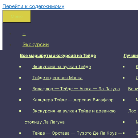
Перейти к содержимому
Меню
⌂
Экскурсии
Пешие маршруты
Все маршруты экскурсий на Тейде
Лучши
Экскурсия на вулкан Тейде
Вулкан Чиньеро (Chinyero)
Тейде и деревня Маска
Cruz del Carmen
Вилафлор — Тейде — Анага — Ла Лагуна
Вокруг вулкана Trevejo
Бен
Кальдера Тейде — деревня Вилафлор
Arenas Negras
Экскурсия на вулкан Тейде и древнюю
Roque De Taborno
Лос 
столицу Ла Лагуна
Chamorga — Roque Bermejo
Тейде — Оротава — Пуэрто Де Ла Круз —
Chinamada, Anaga