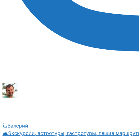
🙋Валерий
🏔Экскурсии, астротуры, гастротуры, пешие маршрут