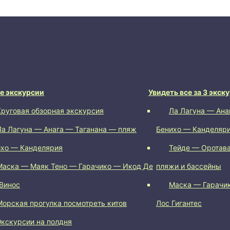
е экскурсии
Увидеть все за 3 экск
Круговая обзорная экскурсия
Ла Лагуна — Ана
Ла Лагуна — Анага — Таганана — пляж
Бенихо — Канделяр
ихо — Канделярия
Тейде — Оротава
Маска — Маяк Тено — Гарачико — Икод Де
пляжи и бассейны
Винос
Маска — Гарачи
Морская прогулка посмотреть китов
Лос Гигантес
Экскурсии на полдня