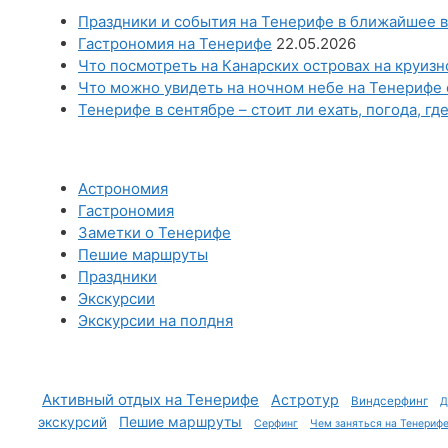
Праздники и события на Тенерифе в ближайшее в
Гастрономия на Тенерифе
22.05.2026
Что посмотреть на Канарских островах на круиз
Что можно увидеть на ночном небе на Тенерифе 
Тенерифе в сентябре – стоит ли ехать, погода, гд
Астрономия
Гастрономия
Заметки о Тенерифе
Пешие маршруты
Праздники
Экскурсии
Экскурсии на полдня
Активный отдых на Тенерифе
Астротур
Виндсерфинг
Д
Пешие маршруты
экскурсий
Серфинг
Чем заняться на Тенериф