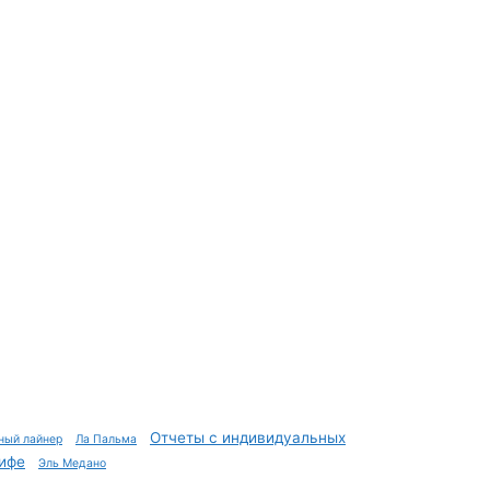
Отчеты с индивидуальных
ный лайнер
Ла Пальма
ифе
Эль Медано