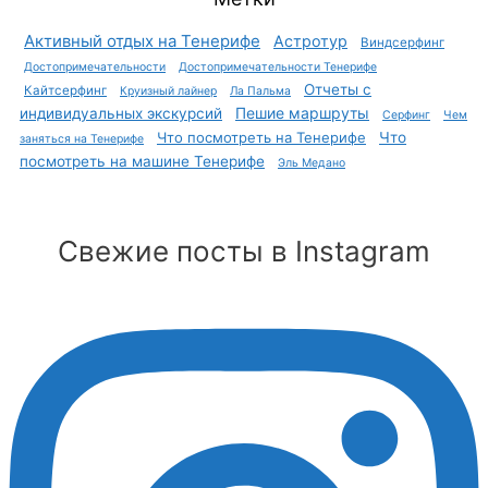
Активный отдых на Тенерифе
Астротур
Виндсерфинг
Достопримечательности
Достопримечательности Тенерифе
Отчеты с
Кайтсерфинг
Круизный лайнер
Ла Пальма
Пешие маршруты
индивидуальных экскурсий
Серфинг
Чем
Что посмотреть на Тенерифе
Что
заняться на Тенерифе
посмотреть на машине Тенерифе
Эль Медано
Свежие посты в Instagram