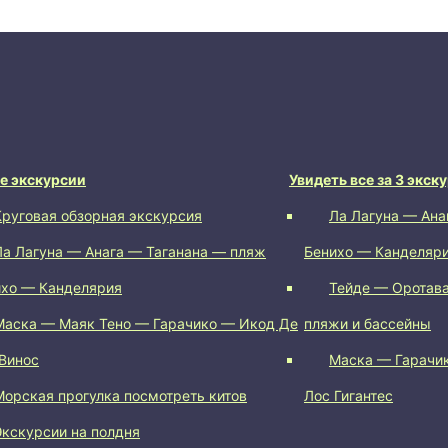
е экскурсии
Увидеть все за 3 экск
Круговая обзорная экскурсия
Ла Лагуна — Ана
Ла Лагуна — Анага — Таганана — пляж
Бенихо — Канделяр
ихо — Канделярия
Тейде — Оротава
Маска — Маяк Тено — Гарачико — Икод Де
пляжи и бассейны
Винос
Маска — Гарачи
Морская прогулка посмотреть китов
Лос Гигантес
Экскурсии на полдня