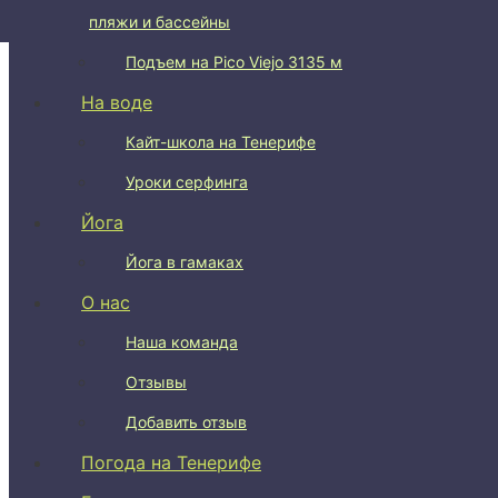
пляжи и бассейны
Подъем на Pico del Teide 3715 м
Подъем на Pico Viejo 3135 м
На воде
Кайт-школа на Тенерифе
Уроки серфинга
Йога
Йога в гамаках
О нас
Наша команда
Отзывы
Добавить отзыв
Погода на Тенерифе