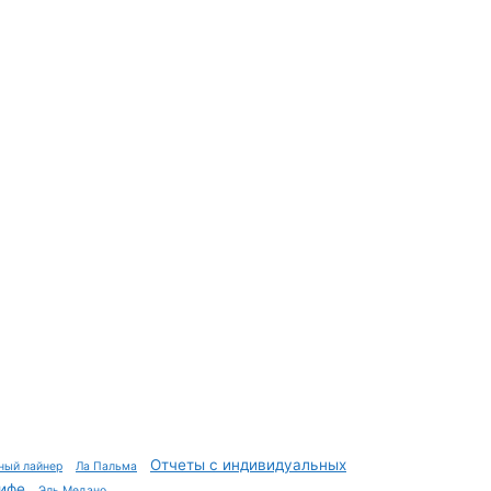
Отчеты с индивидуальных
ный лайнер
Ла Пальма
ифе
Эль Медано