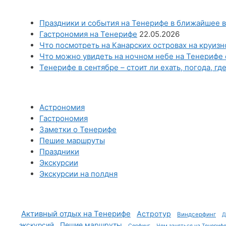
Праздники и события на Тенерифе в ближайшее в
Гастрономия на Тенерифе
22.05.2026
Что посмотреть на Канарских островах на круиз
Что можно увидеть на ночном небе на Тенерифе 
Тенерифе в сентябре – стоит ли ехать, погода, гд
Астрономия
Гастрономия
Заметки о Тенерифе
Пешие маршруты
Праздники
Экскурсии
Экскурсии на полдня
Активный отдых на Тенерифе
Астротур
Виндсерфинг
Д
Пешие маршруты
экскурсий
Серфинг
Чем заняться на Тенериф