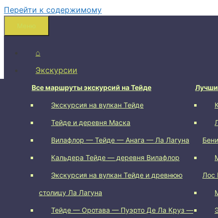
Перейти к содержимому
Меню
⌂
Экскурсии
Пешие маршруты
Все маршруты экскурсий на Тейде
Лучши
Экскурсия на вулкан Тейде
Вулкан Чиньеро (Chinyero)
Тейде и деревня Маска
Cruz del Carmen
Вилафлор — Тейде — Анага — Ла Лагуна
Вокруг вулкана Trevejo
Бен
Кальдера Тейде — деревня Вилафлор
Arenas Negras
Экскурсия на вулкан Тейде и древнюю
Roque De Taborno
Лос 
столицу Ла Лагуна
Chamorga — Roque Bermejo
Тейде — Оротава — Пуэрто Де Ла Круз —
Chinamada, Anaga