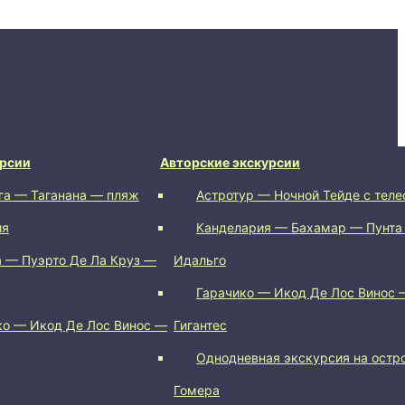
урсии
Авторские экскурсии
га — Таганана — пляж
Астротур — Ночной Тейде с тел
ия
Канделария — Бахамар — Пунта
 — Пуэрто Де Ла Круз —
Идальго
Гарачико — Икод Де Лос Винос 
ко — Икод Де Лос Винос —
Гигантес
Однодневная экскурсия на остр
Гомера